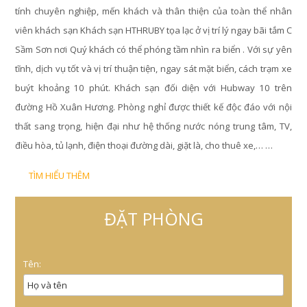
tính chuyên nghiệp, mến khách và thân thiện của toàn thể nhân
viên khách sạn Khách sạn HTHRUBY tọa lạc ở vị trí lý ngay bãi tắm C
Sầm Sơn nơi Quý khách có thể phóng tầm nhìn ra biển . Với sự yên
tĩnh, dịch vụ tốt và vị trí thuận tiện, ngay sát mặt biển, cách trạm xe
buýt khoảng 10 phút. Khách sạn đối diện với Hubway 10 trên
đường Hồ Xuân Hương. Phòng nghỉ được thiết kế độc đáo với nội
thất sang trọng, hiện đại như hệ thống nước nóng trung tâm, TV,
điều hòa, tủ lạnh, điện thoại đường dài, giặt là, cho thuê xe,… …
TÌM HIỂU THÊM
ĐẶT PHÒNG
Tên: